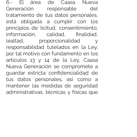
6.- El área de Caasa Nueva
Generación responsable del
tratamiento de tus datos personales,
está obligada a cumplir con los
principios de licitud, consentimiento,
información, calidad, finalidad,
lealtad, proporcionalidad y
responsabilidad tutelados en la Ley;
por tal motivo con fundamento en los
artículos 13 y 14 de la Ley, Caasa
Nueva Generación se compromete a
guardar estricta confidencialidad de
tus datos personales, así como a
mantener las medidas de seguridad
administrativas, técnicas y físicas que
permitan protegerlos contra cualquier
daño, pérdida, alteración, acceso o
tratamiento no autorizado.
7.- En términos de lo establecido por
el artículo 22 de la Ley, tienes derecho
en cualquier momento a ejercer tus